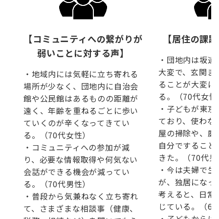
【コミュニティへの繋がりが
【居住の課題
弱いことに対する声】
・団地内は坂道
大変で、玄関ま
・地域内には気軽に立ち寄れる
ることが大変に
場所が少なく、団地内に自治会
る。（70代女性
館や公民館はあるものの距離が
・子どもが東京
遠く、年齢を重ねるごとに歩い
ており、使わな
ていくのが辛くなってきてい
屋の掃除や、庭
る。（70代女性）
自分ですること
・コミュニティへの参加が減
きた。（70代男
り、必要な情報取得や何気ない
・今は夫婦で生
会話ができる機会が減ってい
が、独居になっ
る。（70代男性）
考えると、日常
・普段から気兼ねなく立ち寄れ
じている。（6
て、さまざまな相談事（健康、
・子どもからは